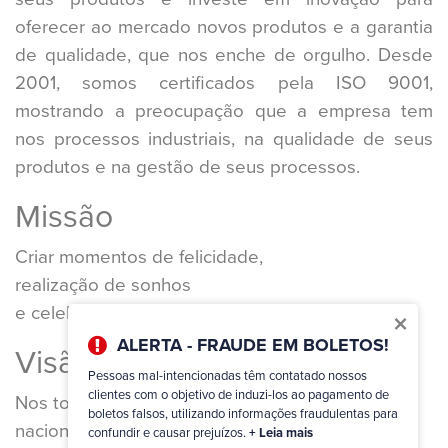
oferecer ao mercado novos produtos e a garantia
de qualidade, que nos enche de orgulho. Desde
2001, somos certificados pela ISO 9001,
mostrando a preocupação que a empresa tem
nos processos industriais, na qualidade de seus
produtos e na gestão de seus processos.
Missão
Criar momentos de felicidade,
realização de sonhos
e celebrações.
×
ALERTA - FRAUDE EM BOLETOS!
Visão
Pessoas mal-intencionadas têm contatado nossos
clientes com o objetivo de induzi-los ao pagamento de
Nos tornarmos a empresa líder no mercado
boletos falsos, utilizando informações fraudulentas para
nacional de artigos de festas e estar entre as
confundir e causar prejuízos.
+ Leia mais