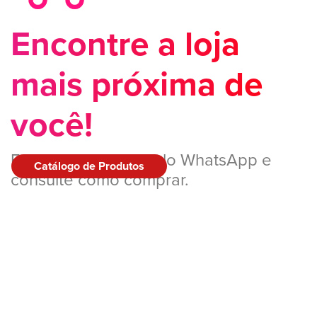
Encontre a loja
mais próxima de
você!
Entre em contato pelo WhatsApp e
Catálogo de Produtos
consulte como comprar.
QUERO
COMPRAR!