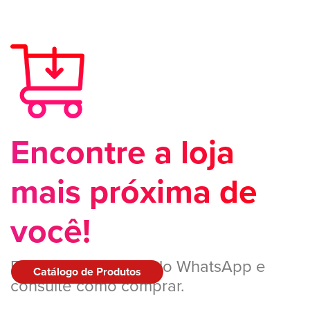
Encontre a loja
mais próxima de
você!
Entre em contato pelo WhatsApp e
Catálogo de Produtos
consulte como comprar.