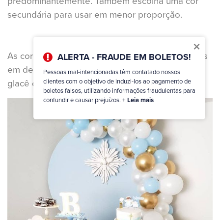
predominantemente. Também escolha uma cor
secundária para usar em menor proporção.
×
As cores secundárias também podem ser usadas
ALERTA - FRAUDE EM BOLETOS!
em detalhes, como um laço, por exemplo, ou o
Pessoas mal-intencionadas têm contatado nossos
clientes com o objetivo de induzi-los ao pagamento de
glacê do bolo.
boletos falsos, utilizando informações fraudulentas para
confundir e causar prejuízos.
+ Leia mais