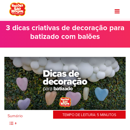
3 dicas criativas de decoração para
batizado com balões
TEMPO DE LEITURA:
5
MINUTOS
Sumário