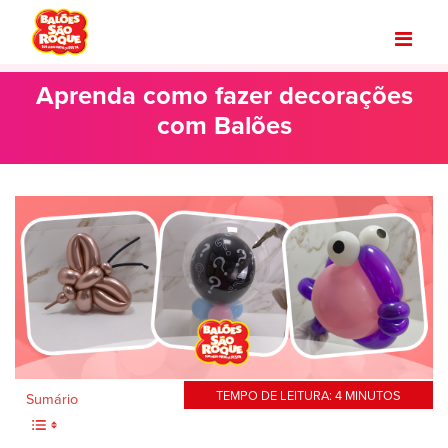
Aprenda como fazer decorações
com Balões
TEMPO DE LEITURA:
4
MINUTOS
Sumário