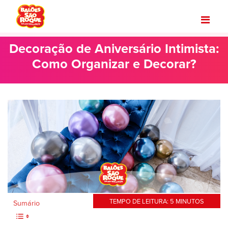
Decoração de Aniversário Intimista:
Como Organizar e Decorar?
TEMPO DE LEITURA:
5
MINUTOS
Sumário