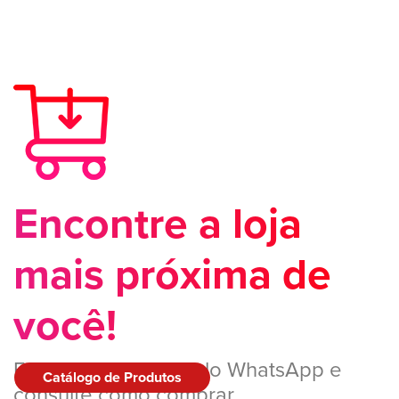
Encontre a loja
mais próxima de
você!
Entre em contato pelo WhatsApp e
Catálogo de Produtos
consulte como comprar.