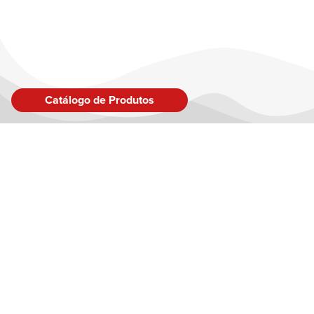
Catálogo de Produtos
LINK
Sobre
Inspir
Produ
Blog
Fale 
Conta
Brinquedo Certificado no Âmbito do Sistema Brasileiro de
Políti
Avaliação da Conformidade conforme CE-BRI/IQB 001391 NM
300/2002 – OCP 0006