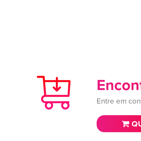
Encont
Entre em con
QU