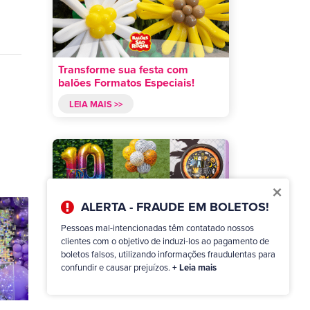
Transforme sua festa com
balões Formatos Especiais!
LEIA MAIS >>
×
ALERTA - FRAUDE EM BOLETOS!
Arranjos com balões: Infinitas
Pessoas mal-intencionadas têm contatado nossos
possibilidades!
clientes com o objetivo de induzi-los ao pagamento de
boletos falsos, utilizando informações fraudulentas para
LEIA MAIS >>
confundir e causar prejuízos.
+ Leia mais