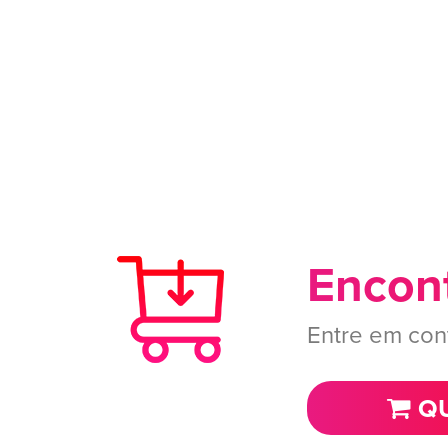
Encont
Entre em con
QU