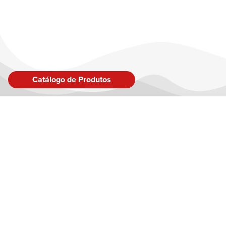
Catálogo de Produtos
LINK
Sobre
Inspir
Produ
Blog
Fale 
Conta
Brinquedo Certificado no Âmbito do Sistema Brasileiro de
Políti
Avaliação da Conformidade conforme CE-BRI/IQB 001391 NM
300/2002 – OCP 0006