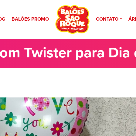
OG
BALÕES PROMO
CONTATO
ÁR
com Twister para Dia