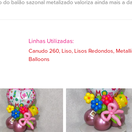
o do balão sazonal metalizado valoriza ainda mais a d
Linhas Utilizadas:
Canudo 260, Liso, Lisos Redondos, Metalli
Balloons