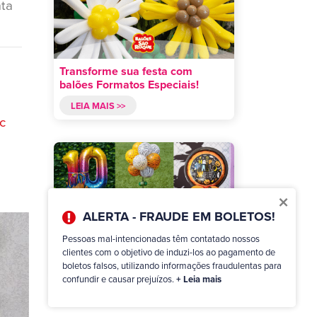
ata
Transforme sua festa com
balões Formatos Especiais!
LEIA MAIS >>
c
×
ALERTA - FRAUDE EM BOLETOS!
Arranjos com balões: Infinitas
Pessoas mal-intencionadas têm contatado nossos
possibilidades!
clientes com o objetivo de induzi-los ao pagamento de
boletos falsos, utilizando informações fraudulentas para
LEIA MAIS >>
confundir e causar prejuízos.
+ Leia mais