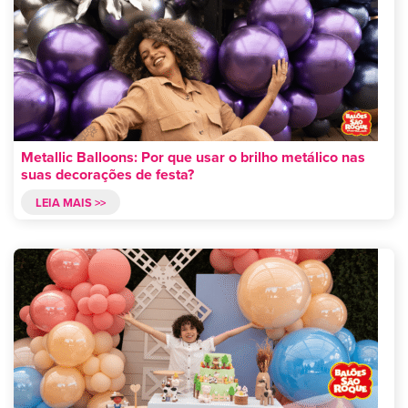
Metallic Balloons: Por que usar o brilho metálico nas
suas decorações de festa?
LEIA MAIS >>