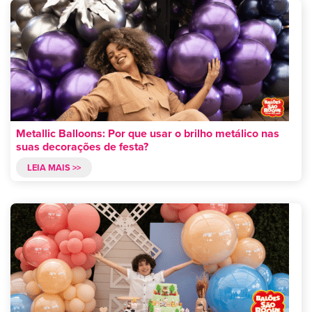
Metallic Balloons: Por que usar o brilho metálico nas
suas decorações de festa?
LEIA MAIS >>