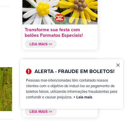
Transforme sua festa com
balões Formatos Especiais!
LEIA MAIS >>
×
ALERTA - FRAUDE EM BOLETOS!
Pessoas mal-intencionadas têm contatado nossos
clientes com o objetivo de induzi-los ao pagamento de
boletos falsos, utilizando informações fraudulentas para
Arranjos com balões: Infinitas
confundir e causar prejuízos.
+ Leia mais
possibilidades!
LEIA MAIS >>