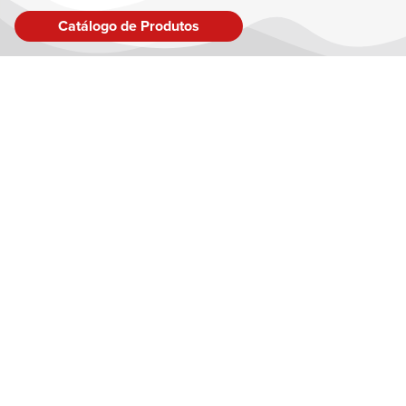
Catálogo de Produtos
LINK
Sobre
Inspir
Produ
Blog
Fale 
Conta
Brinquedo Certificado no Âmbito do Sistema Brasileiro de
Políti
Avaliação da Conformidade conforme CE-BRI/IQB 001391 NM
300/2002 – OCP 0006
A Balões São Roque utiliza cookie
A navegação no portal implica con