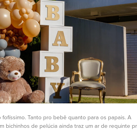
fofíssimo. Tanto pro bebê quanto para os papais. A
 bichinhos de pelúcia ainda traz um ar de requinte p