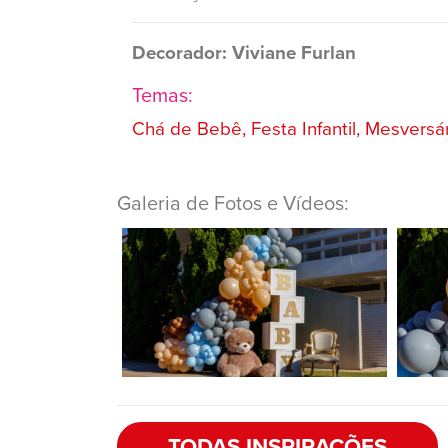
Decorador: Viviane Furlan
Temas:
Chá de Bebê, Festa Infantil, Mesversá
Galeria de Fotos e Vídeos:
TODAS INSPIRAÇÕES