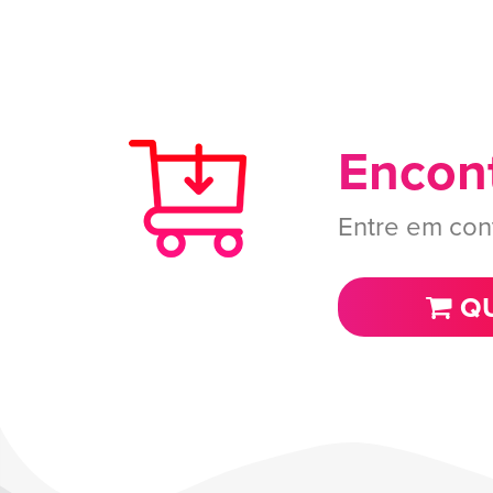
Encont
Entre em con
QU