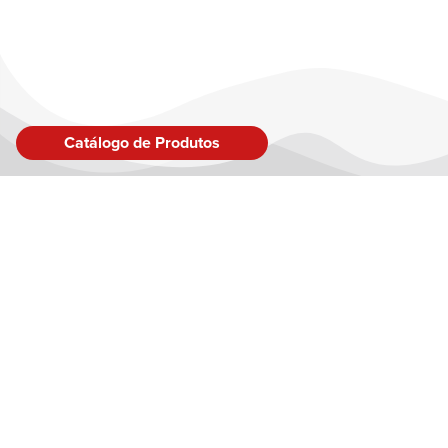
Catálogo de Produtos
LINK
Sobre
Inspir
Produ
Blog
Fale 
Conta
Brinquedo Certificado no Âmbito do Sistema Brasileiro de
Políti
Avaliação da Conformidade conforme CE-BRI/IQB 001391 NM
300/2002 – OCP 0006