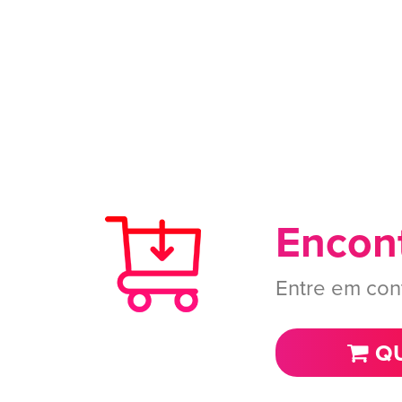
Encont
Entre em con
QU