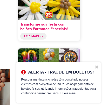
Transforme sua festa com
balões Formatos Especiais!
LEIA MAIS >>
×
ALERTA - FRAUDE EM BOLETOS!
Arranjos com balões: Infinitas
Pessoas mal-intencionadas têm contatado nossos
possibilidades!
clientes com o objetivo de induzi-los ao pagamento de
boletos falsos, utilizando informações fraudulentas para
LEIA MAIS >>
confundir e causar prejuízos.
+ Leia mais