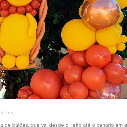
balões!
oda de balões, que vai desde o leão até o cenário em 