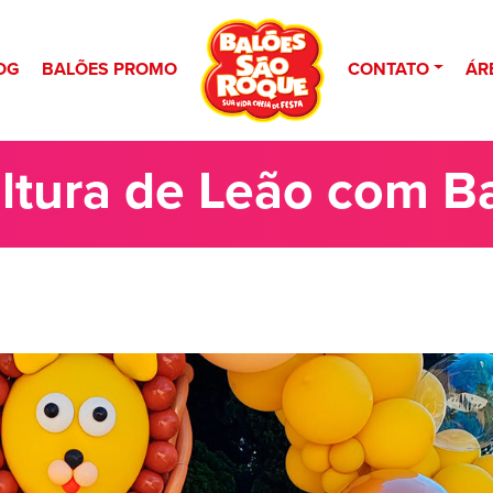
OG
BALÕES PROMO
CONTATO
ÁR
ltura de Leão com B