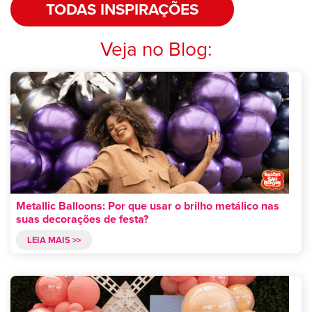
TODAS INSPIRAÇÕES
Veja no Blog:
Metallic Balloons: Por que usar o brilho metálico nas
suas decorações de festa?
LEIA MAIS >>