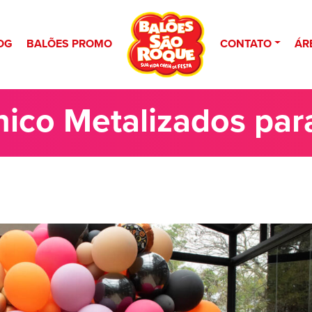
OG
BALÕES PROMO
CONTATO
ÁR
nico Metalizados par