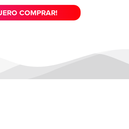
ERO COMPRAR!
S RÁPIDOS
SAC
 Nós
latex@latexsr.com.br
ações
0800 721 8505
tos
VENDAS