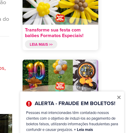
lão
a do
Transforme sua festa com
balões Formatos Especiais!
LEIA MAIS >>
os,
×
Arranjos com balões: Infinitas
ALERTA - FRAUDE EM BOLETOS!
possibilidades!
LEIA MAIS >>
Pessoas mal-intencionadas têm contatado nossos
clientes com o objetivo de induzi-los ao pagamento de
boletos falsos, utilizando informações fraudulentas para
confundir e causar prejuízos.
+ Leia mais