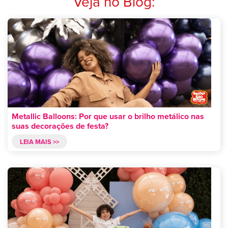
Veja no Blog:
Metallic Balloons: Por que usar o brilho metálico nas
suas decorações de festa?
LEIA MAIS >>