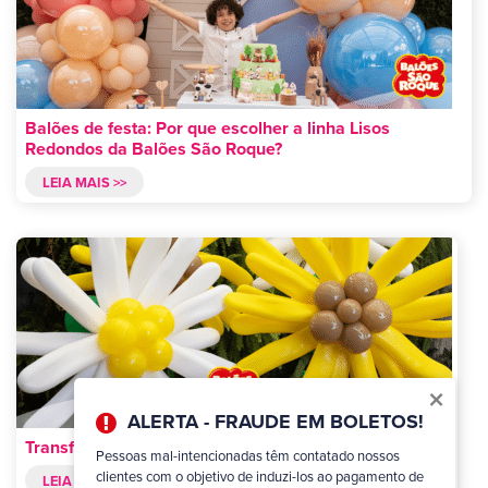
Balões de festa: Por que escolher a linha Lisos
Redondos da Balões São Roque?
LEIA MAIS >>
×
ALERTA - FRAUDE EM BOLETOS!
Transforme sua festa com balões Formatos Especiais!
Pessoas mal-intencionadas têm contatado nossos
clientes com o objetivo de induzi-los ao pagamento de
LEIA MAIS >>