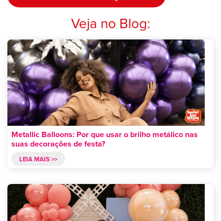
Veja no Blog:
Metallic Balloons: Por que usar o brilho metálico nas
suas decorações de festa?
LEIA MAIS >>