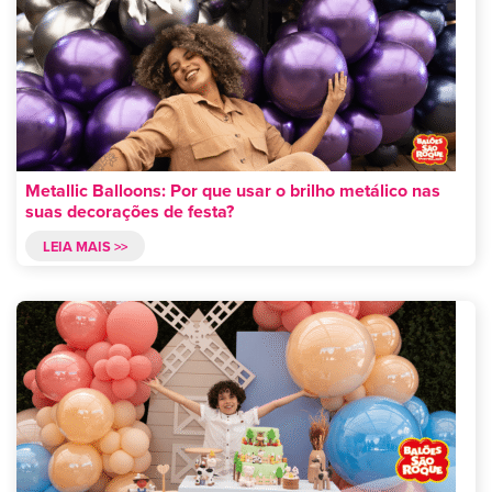
Metallic Balloons: Por que usar o brilho metálico nas
suas decorações de festa?
LEIA MAIS >>