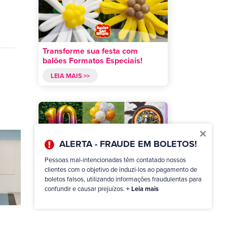
Transforme sua festa com
balões Formatos Especiais!
LEIA MAIS >>
×
ALERTA - FRAUDE EM BOLETOS!
Pessoas mal-intencionadas têm contatado nossos
Arranjos com balões: Infinitas
clientes com o objetivo de induzi-los ao pagamento de
possibilidades!
boletos falsos, utilizando informações fraudulentas para
confundir e causar prejuízos.
+ Leia mais
LEIA MAIS >>