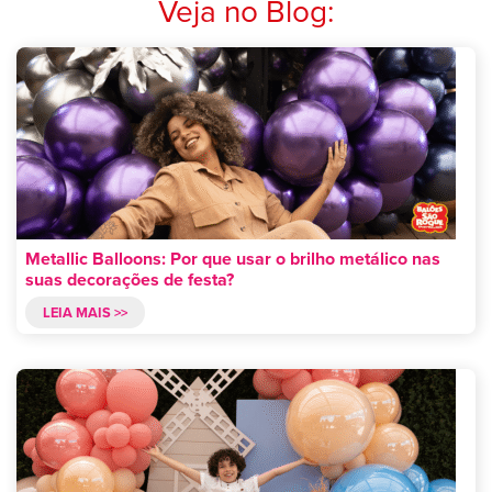
Veja no Blog:
Metallic Balloons: Por que usar o brilho metálico nas
suas decorações de festa?
LEIA MAIS >>