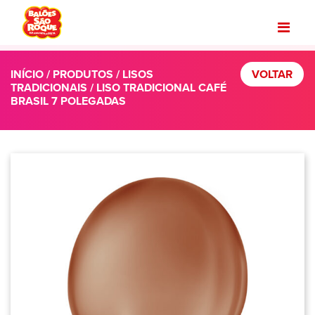
INÍCIO
/
PRODUTOS
/
LISOS
VOLTAR
TRADICIONAIS
/ LISO TRADICIONAL CAFÉ
BRASIL 7 POLEGADAS