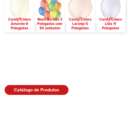
Candy Colors
Basic Sortido 3
Candy Colors
Candy Colors
Amarelo 9
Polegadas com
Laranja 5
Lilás 11
Polegadas
50 unidades
Polegadas
Polegadas
Catálogo de Produtos