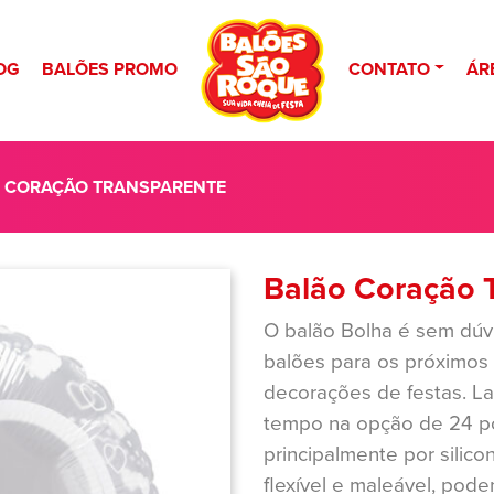
OG
BALÕES PROMO
CONTATO
ÁR
O CORAÇÃO TRANSPARENTE
Balão Coração 
O balão Bolha é sem dúv
balões para os próximos 
decorações de festas. L
tempo na opção de 24 po
principalmente por silico
flexível e maleável, pode