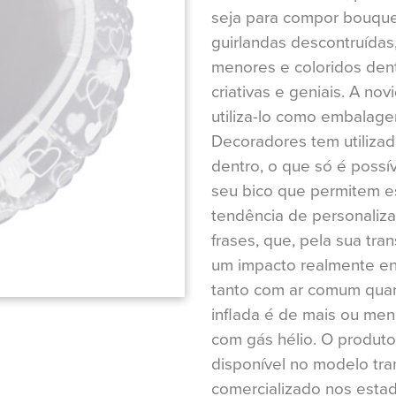
seja para compor bouqu
guirlandas descontruídas
menores e coloridos dent
criativas e geniais. A no
utiliza-lo como embalag
Decoradores tem utiliza
dentro, o que só é possí
seu bico que permitem es
tendência de personaliz
frases, que, pela sua tr
um impacto realmente en
tanto com ar comum quant
inflada é de mais ou me
com gás hélio. O produto
disponível no modelo tr
comercializado nos estad