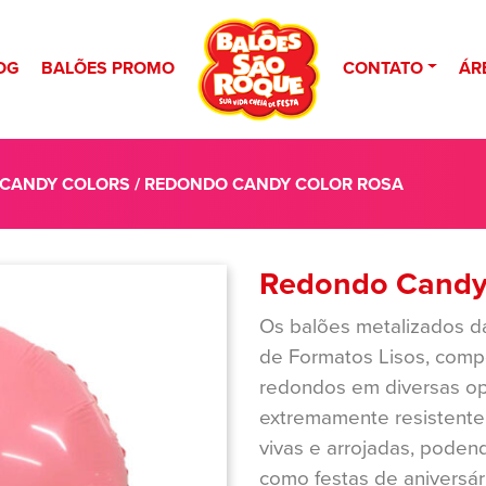
OG
BALÕES PROMO
CONTATO
ÁR
 CANDY COLORS
/ REDONDO CANDY COLOR ROSA
Redondo Candy
Os balões metalizados d
de Formatos Lisos, compo
redondos em diversas opç
extremamente resistente 
vivas e arrojadas, poden
como festas de aniversár