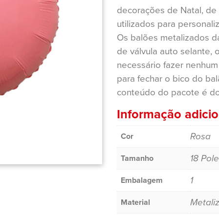
decorações de Natal, de 
utilizados para personali
Os balões metalizados 
de válvula auto selante, o
necessário fazer nenhum 
para fechar o bico do ba
conteúdo do pacote é do
Informação adicio
Rosa
Cor
18 Pol
Tamanho
1
Embalagem
Metali
Material