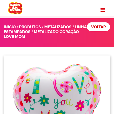
INÍCIO
/
PRODUTOS
/
METALIZADOS
/
LINHA
VOLTAR
ESTAMPADOS
/ METALIZADO CORAÇÃO
LOVE MOM