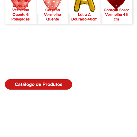
Formatos
Especiais
Vermelho
Coração
Coração Fosco
Quente 6
Vermelho
Letra A
Vermelho 45
Polegadas
Quente
Dourado 40cm
cm
Catálogo de Produtos