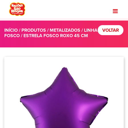
INÍCIO
/
PRODUTOS
/
METALIZADOS
/
LINHA
VOLTAR
FOSCO
/ ESTRELA FOSCO ROXO 45 CM