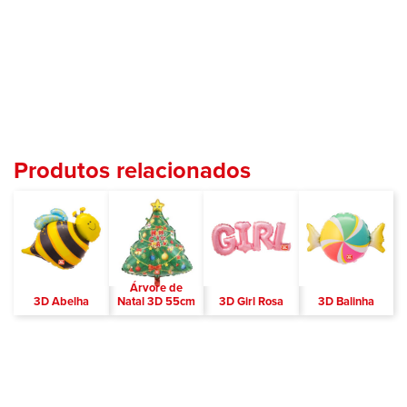
Produtos relacionados
Árvore de
3D Abelha
Natal 3D 55cm
3D Girl Rosa
3D Balinha