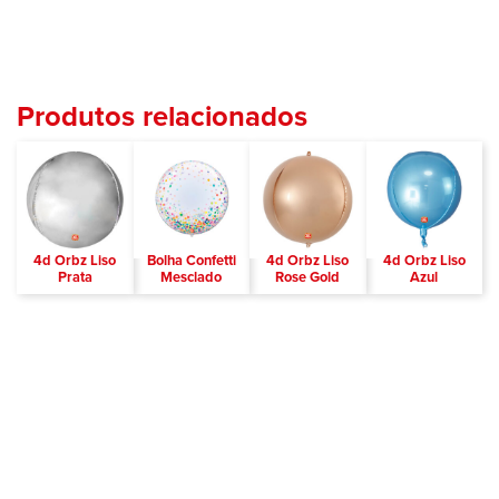
Produtos relacionados
4d Orbz Liso
Bolha Confetti
4d Orbz Liso
4d Orbz Liso
Prata
Mesclado
Rose Gold
Azul