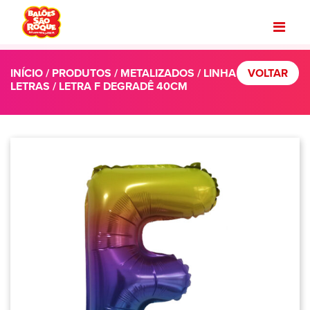
INÍCIO
/
PRODUTOS
/
METALIZADOS
/
LINHA
VOLTAR
LETRAS
/ LETRA F DEGRADÊ 40CM