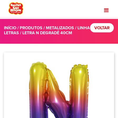
INÍCIO
/
PRODUTOS
/
METALIZADOS
/
LINHA
VOLTAR
LETRAS
/ LETRA N DEGRADÊ 40CM