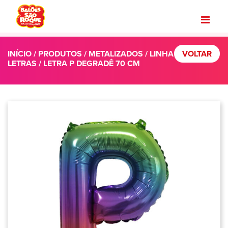
INÍCIO
/
PRODUTOS
/
METALIZADOS
/
LINHA
VOLTAR
LETRAS
/ LETRA P DEGRADÊ 70 CM