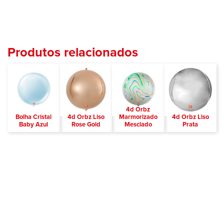
Produtos relacionados
4d Orbz
Bolha Cristal
4d Orbz Liso
Marmorizado
4d Orbz Liso
Baby Azul
Rose Gold
Mesclado
Prata