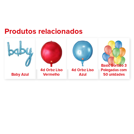
Produtos relacionados
Basic Sortido 3
4d Orbz Liso
4d Orbz Liso
Polegadas com
Baby Azul
Vermelho
Azul
50 unidades