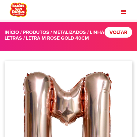
INÍCIO
/
PRODUTOS
/
METALIZADOS
/
LINHA
VOLTAR
LETRAS
/ LETRA M ROSE GOLD 40CM