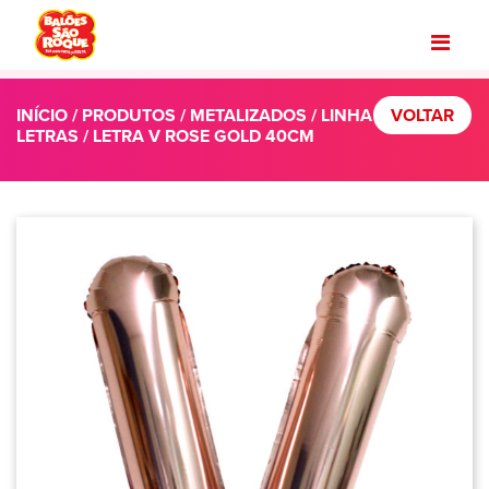
INÍCIO
/
PRODUTOS
/
METALIZADOS
/
LINHA
VOLTAR
LETRAS
/ LETRA V ROSE GOLD 40CM