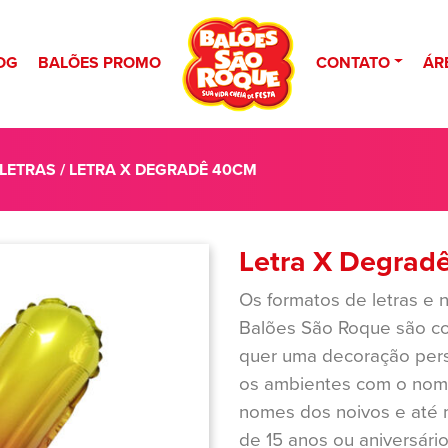
OG
BALÕES PROMO
CONTATO
ÁR
 LETRAS
/ LETRA X DEGRADÊ 40CM
Letra X Degrad
Os formatos de letras e
Balões São Roque são c
quer uma decoração perso
os ambientes com o nome 
nomes dos noivos e até 
de 15 anos ou aniversári