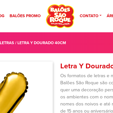
OG
BALÕES PROMO
CONTATO
ÁR
 LETRAS
/ LETRA Y DOURADO 40CM
Letra Y Dourad
Os formatos de letras e
Balões São Roque são c
quer uma decoração perso
os ambientes com o nome 
nomes dos noivos e até 
de 15 anos ou aniversári