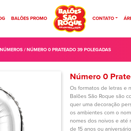
OG
BALÕES PROMO
CONTATO
ÁR
 NÚMEROS
/ NÚMERO 0 PRATEADO 39 POLEGADAS
Número 0 Prate
Os formatos de letras e
Balões São Roque são c
quer uma decoração perso
os ambientes com o nome 
nomes dos noivos e até 
de 15 anos ou aniversári