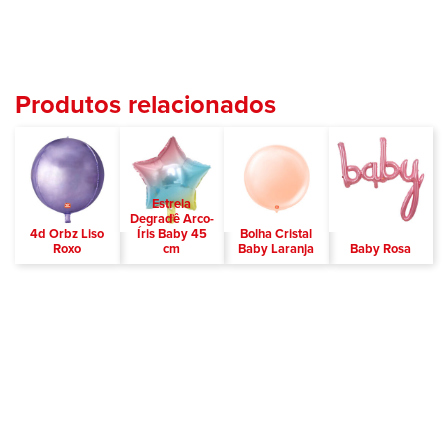
Produtos relacionados
Estrela
Degradê Arco-
4d Orbz Liso
Íris Baby 45
Bolha Cristal
Roxo
cm
Baby Laranja
Baby Rosa