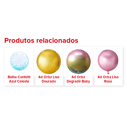
Produtos relacionados
Bolha Confetti
4d Orbz Liso
4d Orbz
4d Orbz Liso
Azul Celeste
Dourado
Degradê Baby
Rosa