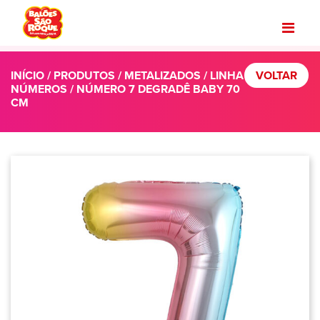
INÍCIO
/
PRODUTOS
/
METALIZADOS
/
LINHA
VOLTAR
NÚMEROS
/ NÚMERO 7 DEGRADÊ BABY 70
CM