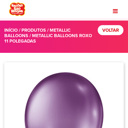
INÍCIO
/
PRODUTOS
/
METALLIC
VOLTAR
BALLOONS
/ METALLIC BALLOONS ROXO
11 POLEGADAS