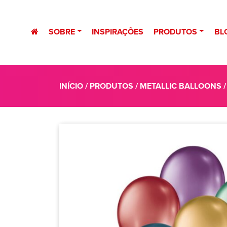
SOBRE
INSPIRAÇÕES
PRODUTOS
BL
INÍCIO
/
PRODUTOS
/
METALLIC BALLOONS
/