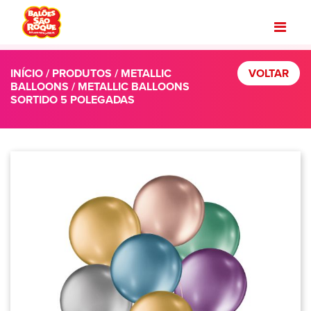
INÍCIO
/
PRODUTOS
/
METALLIC
VOLTAR
BALLOONS
/ METALLIC BALLOONS
SORTIDO 5 POLEGADAS