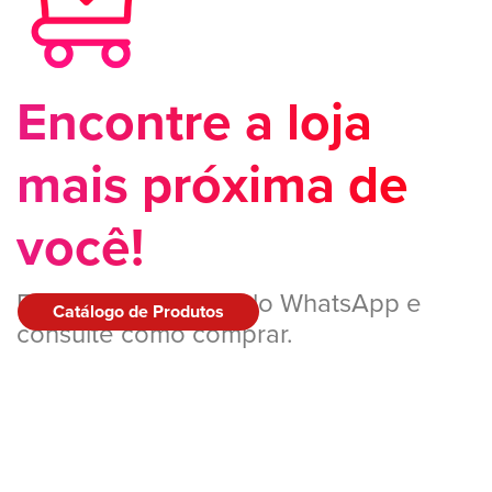
Encontre a loja
mais próxima de
você!
Entre em contato pelo WhatsApp e
Catálogo de Produtos
consulte como comprar.
QUERO
COMPRAR!