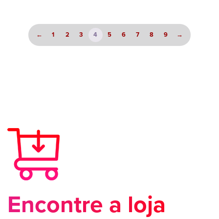
←
1
2
3
4
5
6
7
8
9
→
Encontre a loja