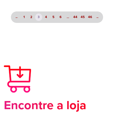
←
1
2
3
4
5
6
…
44
45
46
→
Encontre a loja