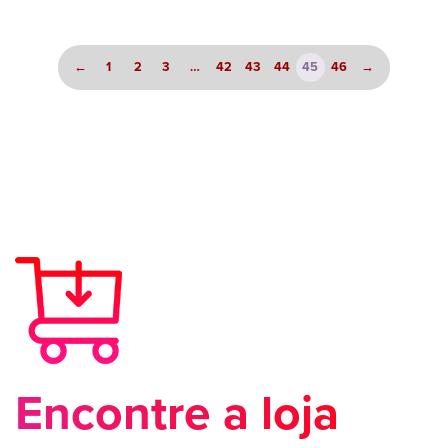
←
1
2
3
…
42
43
44
45
46
→
Encontre a loja