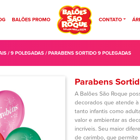
OG
BALÕES PROMO
CONTATO
ÁR
AIS
/
9 POLEGADAS
/ PARABENS SORTIDO 9 POLEGADAS
Parabens Sorti
A Balões São Roque pos
decorados que atende à t
tanto infantis como adult
valor e ambientar as d
incríveis. Seu maior dife
de carimbo, que permite 