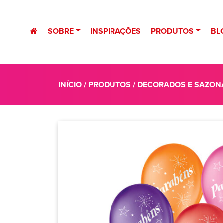
SOBRE
INSPIRAÇÕES
PRODUTOS
BL
INÍCIO
/
PRODUTOS
/
DECORADOS E SAZON