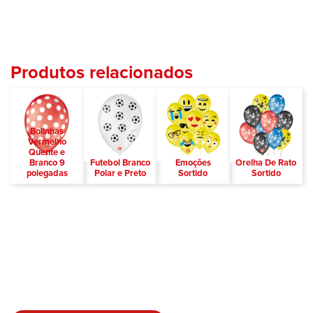
Produtos relacionados
Bolinhas
Vermelho
Quente e
Branco 9
Futebol Branco
Emoções
Orelha De Rato
polegadas
Polar e Preto
Sortido
Sortido