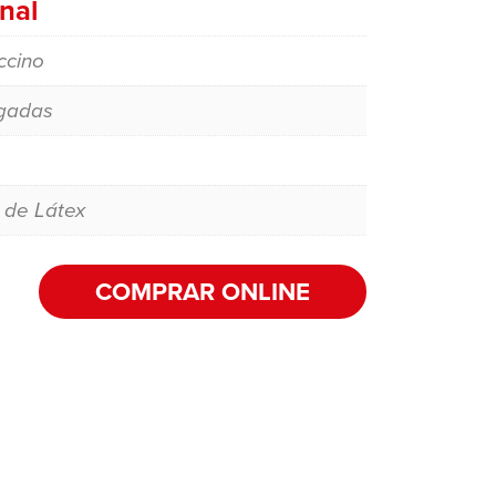
nal
ccino
egadas
 de Látex
COMPRAR ONLINE