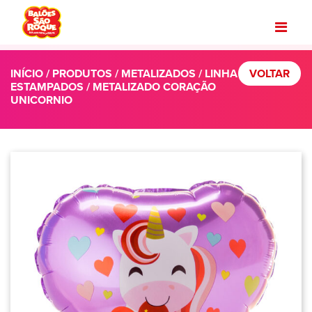
INÍCIO
/
PRODUTOS
/
METALIZADOS
/
LINHA
VOLTAR
ESTAMPADOS
/ METALIZADO CORAÇÃO
UNICORNIO