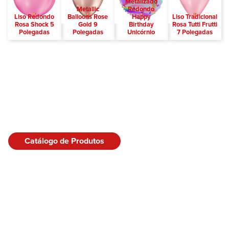
Metalizado
Metallic
Redondo
Liso Redondo
Balloons Rose
Happy
Liso Tradicional
Rosa Shock 5
Gold 9
Birthday
Rosa Tutti Frutti
Polegadas
Polegadas
Unicórnio
7 Polegadas
Catálogo de Produtos