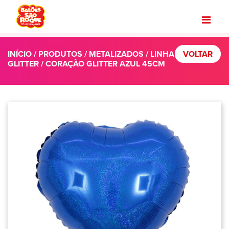
INÍCIO
/
PRODUTOS
/
METALIZADOS
/
LINHA
VOLTAR
GLITTER
/ CORAÇÃO GLITTER AZUL 45CM