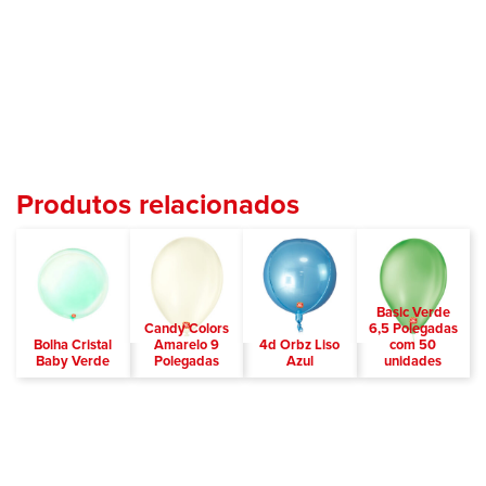
Produtos relacionados
Basic Verde
Candy Colors
6,5 Polegadas
Bolha Cristal
Amarelo 9
4d Orbz Liso
com 50
Baby Verde
Polegadas
Azul
unidades