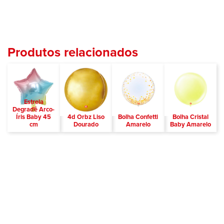
Produtos relacionados
Estrela
Degradê Arco-
Íris Baby 45
4d Orbz Liso
Bolha Confetti
Bolha Cristal
cm
Dourado
Amarelo
Baby Amarelo