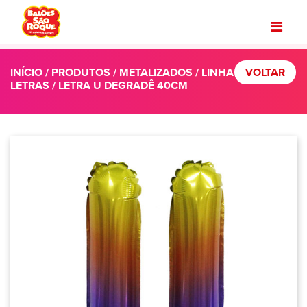
INÍCIO
/
PRODUTOS
/
METALIZADOS
/
LINHA
VOLTAR
LETRAS
/ LETRA U DEGRADÊ 40CM