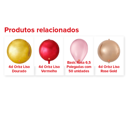
Produtos relacionados
Basic Rosa 6,5
4d Orbz Liso
4d Orbz Liso
Polegadas com
4d Orbz Liso
Dourado
Vermelho
50 unidades
Rose Gold