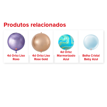
Produtos relacionados
4d Orbz
4d Orbz Liso
4d Orbz Liso
Marmorizado
Bolha Cristal
Roxo
Rose Gold
Azul
Baby Azul