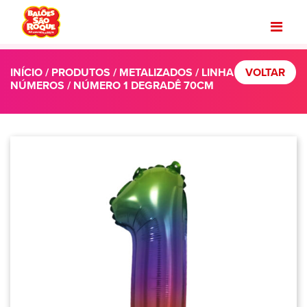
INÍCIO
/
PRODUTOS
/
METALIZADOS
/
LINHA
VOLTAR
NÚMEROS
/ NÚMERO 1 DEGRADÊ 70CM